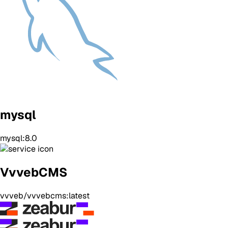
mysql
mysql:8.0
VvvebCMS
vvveb/vvvebcms:latest