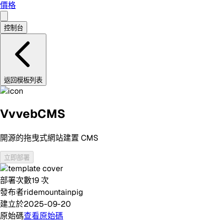
價格
控制台
返回模板列表
VvvebCMS
開源的拖曳式網站建置 CMS
立即部署
部署次數
19
次
發布者
ridemountainpig
建立於
2025-09-20
原始碼
查看原始碼