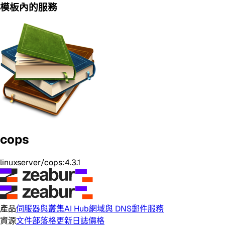
模板內的服務
cops
linuxserver/cops:4.3.1
產品
伺服器與叢集
AI Hub
網域與 DNS
郵件服務
資源
文件
部落格
更新日誌
價格