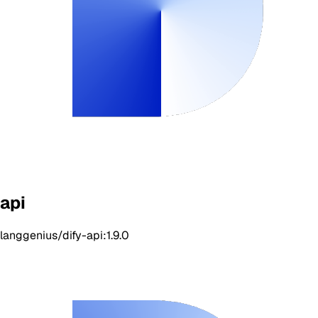
api
langgenius/dify-api:1.9.0