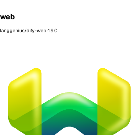
web
langgenius/dify-web:1.9.0