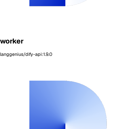
worker
langgenius/dify-api:1.9.0