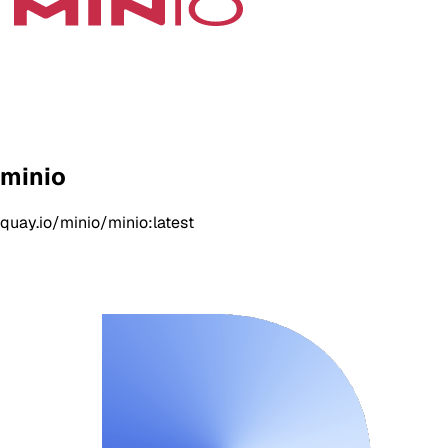
minio
quay.io/minio/minio:latest