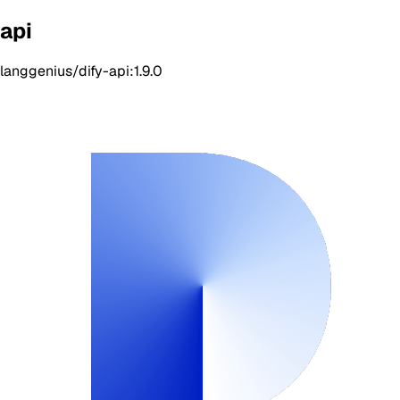
api
langgenius/dify-api:1.9.0