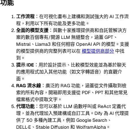
功能
工作流程
：在可視化畫布上建構和測試強大的 AI 工作流
程，利用以下所有功能及更多功能。
全面的模型支援
：與數十家推理提供商和自託管解決方
案的數百個專有/開源 LLM 無縫整合，涵蓋 GPT、
Mistral、Llama3 和任何相容 OpenAI API 的模型。支援
的模型提供商的完整列表可以在
模型提供商部分
中找
到。
提示 IDE
：用於設計提示、比較模型效能並為基於聊天
的應用程式加入其他功能（如文字轉語音）的直觀介
面。
RAG 流水線
：廣泛的 RAG 功能，涵蓋從文件攝取到檢
索的所有內容，開箱即用支援從 PDF、PPT 和其他常見
檔案格式中提取文字。
代理功能
：您可以基於 LLM 函數呼叫或 ReAct 定義代
理，並為代理加入預建構或自訂工具。Dify 為 AI 代理提
供了 50 多種內建工具，例如 Google Search、
DELL·E、Stable Diffusion 和 WolframAlpha。