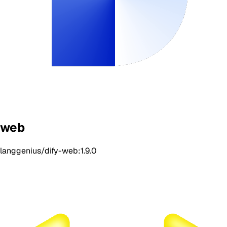
web
langgenius/dify-web:1.9.0