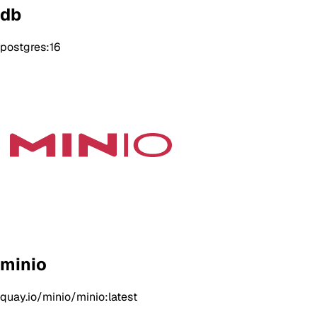
db
postgres:16
minio
quay.io/minio/minio:latest