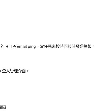
任務的 HTTP/Email ping，當任務未按時回報時發送警報。
登入管理介面。
D
間隔