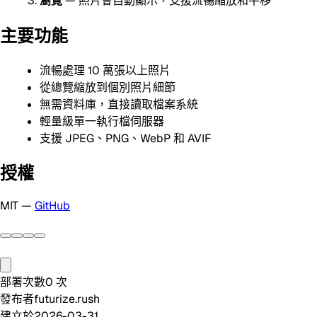
瀏覽
— 照片會自動顯示，支援流暢縮放和平移
主要功能
流暢處理 10 萬張以上照片
從總覽縮放到個別照片細節
無需資料庫，直接讀取檔案系統
輕量級單一執行檔伺服器
支援 JPEG、PNG、WebP 和 AVIF
授權
MIT —
GitHub
部署次數
0
次
發布者
futurize.rush
建立於
2026-03-31