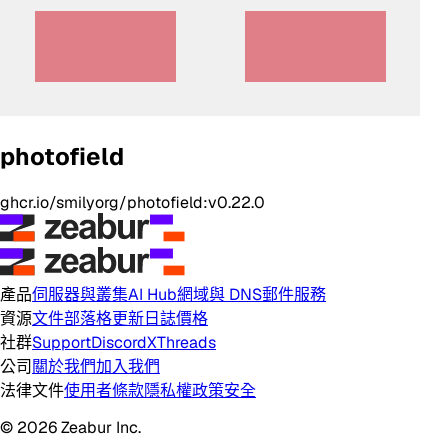
photofield
ghcr.io/smilyorg/photofield:v0.22.0
產品
伺服器與叢集
AI Hub
網域與 DNS
郵件服務
資源
文件
部落格
更新日誌
價格
社群
Support
Discord
X
Threads
公司
關於我們
加入我們
法律文件
使用者條款
隱私權政策
安全
© 2026 Zeabur Inc.