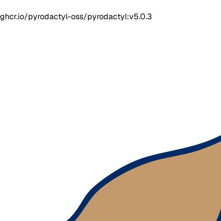
ghcr.io/pyrodactyl-oss/pyrodactyl:v5.0.3