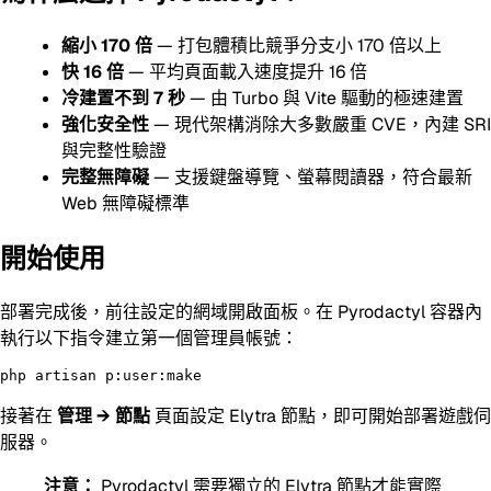
縮小 170 倍
— 打包體積比競爭分支小 170 倍以上
快 16 倍
— 平均頁面載入速度提升 16 倍
冷建置不到 7 秒
— 由 Turbo 與 Vite 驅動的極速建置
強化安全性
— 現代架構消除大多數嚴重 CVE，內建 SRI
與完整性驗證
完整無障礙
— 支援鍵盤導覽、螢幕閱讀器，符合最新
Web 無障礙標準
開始使用
部署完成後，前往設定的網域開啟面板。在 Pyrodactyl 容器內
執行以下指令建立第一個管理員帳號：
接著在
管理 → 節點
頁面設定 Elytra 節點，即可開始部署遊戲伺
服器。
注意：
Pyrodactyl 需要獨立的 Elytra 節點才能實際