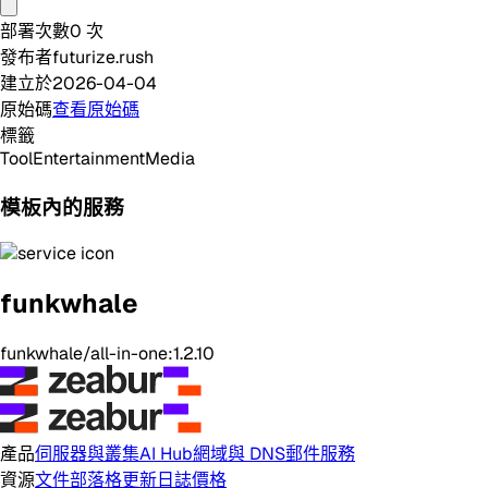
部署次數
0
次
發布者
futurize.rush
建立於
2026-04-04
原始碼
查看原始碼
標籤
Tool
Entertainment
Media
模板內的服務
funkwhale
funkwhale/all-in-one:1.2.10
產品
伺服器與叢集
AI Hub
網域與 DNS
郵件服務
資源
文件
部落格
更新日誌
價格