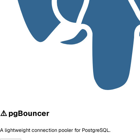
⚠️ pgBouncer
A lightweight connection pooler for PostgreSQL.