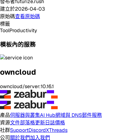
發布者
futurize.rush
建立於
2026-04-03
原始碼
查看原始碼
標籤
Tool
Productivity
模板內的服務
owncloud
owncloud/server:10.16.1
產品
伺服器與叢集
AI Hub
網域與 DNS
郵件服務
資源
文件
部落格
更新日誌
價格
社群
Support
Discord
X
Threads
公司
關於我們
加入我們