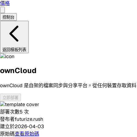
價格
控制台
返回模板列表
ownCloud
ownCloud 是自架的檔案同步與分享平台。從任何裝置存
立即部署
部署次數
5
次
發布者
futurize.rush
建立於
2026-04-03
原始碼
查看原始碼