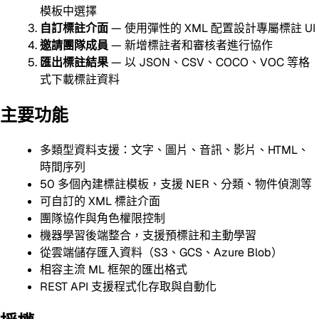
模板中選擇
自訂標註介面
— 使用彈性的 XML 配置設計專屬標註 UI
邀請團隊成員
— 新增標註者和審核者進行協作
匯出標註結果
— 以 JSON、CSV、COCO、VOC 等格
式下載標註資料
主要功能
多類型資料支援：文字、圖片、音訊、影片、HTML、
時間序列
50 多個內建標註模板，支援 NER、分類、物件偵測等
可自訂的 XML 標註介面
團隊協作與角色權限控制
機器學習後端整合，支援預標註和主動學習
從雲端儲存匯入資料（S3、GCS、Azure Blob）
相容主流 ML 框架的匯出格式
REST API 支援程式化存取與自動化