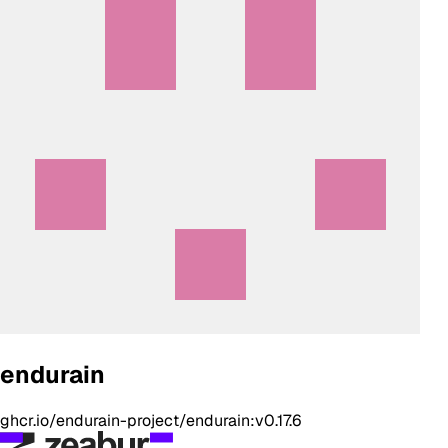
endurain
ghcr.io/endurain-project/endurain:v0.17.6