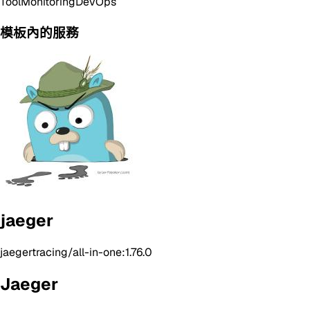
Tool
Monitoring
DevOps
模板內的服務
jaeger
jaegertracing/all-in-one:1.76.0
Jaeger