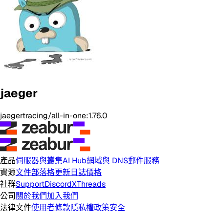
jaeger
jaegertracing/all-in-one:1.76.0
產品
伺服器與叢集
AI Hub
網域與 DNS
郵件服務
資源
文件
部落格
更新日誌
價格
社群
Support
Discord
X
Threads
公司
關於我們
加入我們
法律文件
使用者條款
隱私權政策
安全