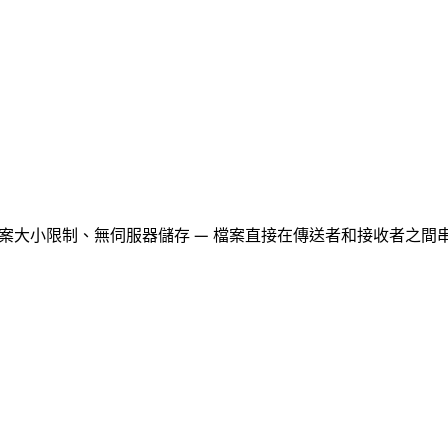
案傳輸。無檔案大小限制、無伺服器儲存 — 檔案直接在傳送者和接收