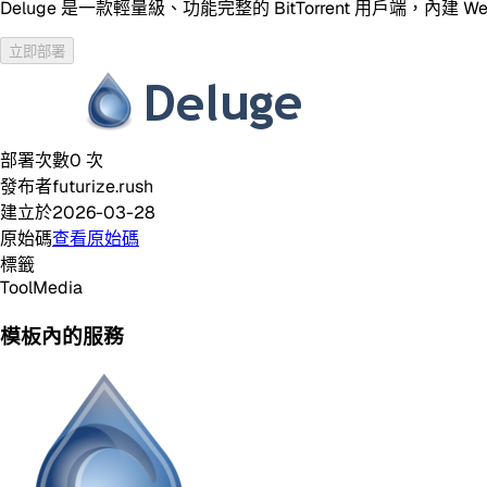
Deluge 是一款輕量級、功能完整的 BitTorrent 用戶端
立即部署
部署次數
0
次
發布者
futurize.rush
建立於
2026-03-28
原始碼
查看原始碼
標籤
Tool
Media
模板內的服務