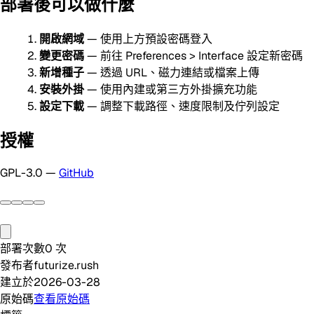
部署後可以做什麼
開啟網域
— 使用上方預設密碼登入
變更密碼
— 前往 Preferences > Interface 設定新密碼
新增種子
— 透過 URL、磁力連結或檔案上傳
安裝外掛
— 使用內建或第三方外掛擴充功能
設定下載
— 調整下載路徑、速度限制及佇列設定
授權
GPL-3.0 —
GitHub
部署次數
0
次
發布者
futurize.rush
建立於
2026-03-28
原始碼
查看原始碼