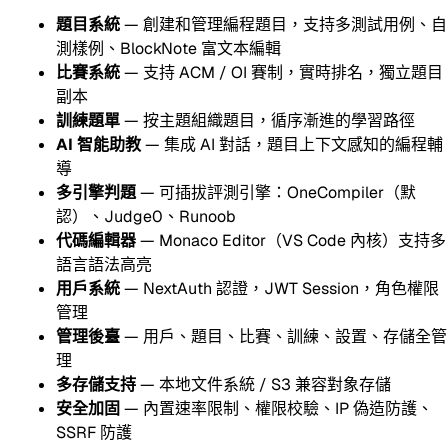
題目系統
— 創建和管理編程題目，支持多測試用例、自
測樣例、BlockNote 富文本編輯
比賽系統
— 支持 ACM / OI 賽制，實時排名，獨立題目
副本
訓練題單
— 按主題組織題目，循序漸進的學習路徑
AI 智能助教
— 集成 AI 對話，題目上下文感知的編程輔
導
多引擎判題
— 可插拔評測引擎：OneCompiler（默
認）、Judge0、Runoob
代碼編輯器
— Monaco Editor（VS Code 內核）支持多
語言語法高亮
用戶系統
— NextAuth 認證，JWT Session，角色權限
管理
管理後臺
— 用戶、題目、比賽、訓練、設置、存儲全管
理
多存儲支持
— 本地文件系統 / S3 兼容對象存儲
安全加固
— 內置速率限制、權限校驗、IP 偽造防護、
SSRF 防護