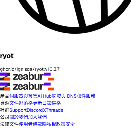
ryot
ghcr.io/ignisda/ryot:v10.3.7
產品
伺服器與叢集
AI Hub
網域與 DNS
郵件服務
資源
文件
部落格
更新日誌
價格
社群
Support
Discord
X
Threads
公司
關於我們
加入我們
法律文件
使用者條款
隱私權政策
安全