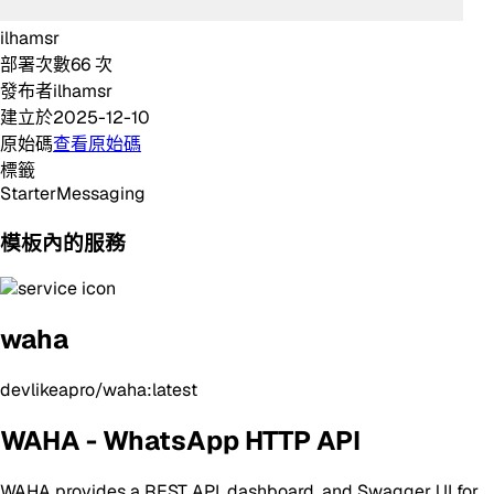
ilhamsr
部署次數
66
次
發布者
ilhamsr
建立於
2025-12-10
原始碼
查看原始碼
標籤
Starter
Messaging
模板內的服務
waha
devlikeapro/waha:latest
WAHA - WhatsApp HTTP API
WAHA provides a REST API, dashboard, and Swagger UI for