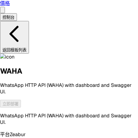
價格
控制台
返回模板列表
WAHA
WhatsApp HTTP API (WAHA) with dashboard and Swagger
UI.
立即部署
WhatsApp HTTP API (WAHA) with dashboard and Swagger
UI.
平台
Zeabur