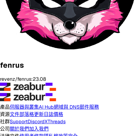
fenrus
revenz/fenrus:23.08
產品
伺服器與叢集
AI Hub
網域與 DNS
郵件服務
資源
文件
部落格
更新日誌
價格
社群
Support
Discord
X
Threads
公司
關於我們
加入我們