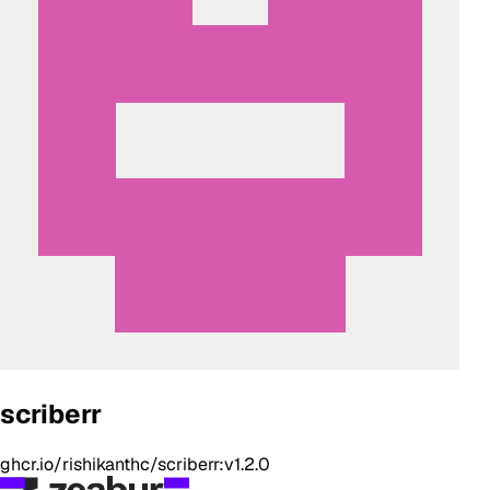
scriberr
ghcr.io/rishikanthc/scriberr:v1.2.0