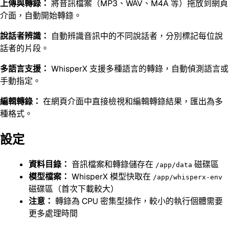
上傳與轉錄：
將音訊檔案（MP3、WAV、M4A 等）拖放到網頁
介面，自動開始轉錄。
說話者辨識：
自動辨識音訊中的不同說話者，分別標記每位說
話者的片段。
多語言支援：
WhisperX 支援多種語言的轉錄，自動偵測語言或
手動指定。
編輯轉錄：
在網頁介面中直接檢視和編輯轉錄結果，匯出為多
種格式。
設定
資料目錄：
音訊檔案和轉錄儲存在
磁碟區
/app/data
模型檔案：
WhisperX 模型快取在
/app/whisperx-env
磁碟區（首次下載較大）
注意：
轉錄為 CPU 密集型操作，較小的執行個體需要
更多處理時間