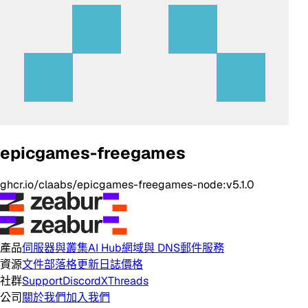
epicgames-freegames
ghcr.io/claabs/epicgames-freegames-node:v5.1.0
產品
伺服器與叢集
AI Hub
網域與 DNS
郵件服務
資源
文件
部落格
更新日誌
價格
社群
Support
Discord
X
Threads
公司
關於我們
加入我們