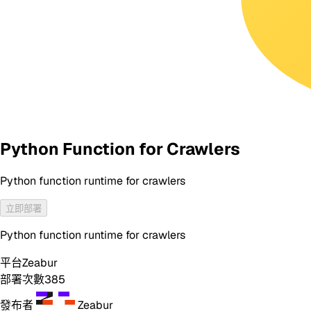
Python Function for Crawlers
Python function runtime for crawlers
立即部署
Python function runtime for crawlers
平台
Zeabur
部署次數
385
發布者
Zeabur