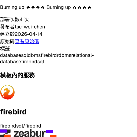
Burning up 🔥🔥🔥🔥 Burning up 🔥🔥🔥🔥
部署次數
4
次
發布者
tse-wei-chen
建立於
2026-04-14
原始碼
查看原始碼
標籤
database
sql
dbms
firebird
rdbms
relational-
database
firebirdsql
模板內的服務
firebird
firebirdsql/firebird