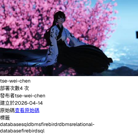
tse-wei-chen
部署次數
4
次
發布者
tse-wei-chen
建立於
2026-04-14
原始碼
查看原始碼
標籤
database
sql
dbms
firebird
rdbms
relational-
database
firebirdsql