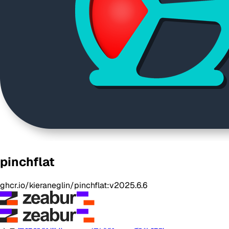
pinchflat
ghcr.io/kieraneglin/pinchflat:v2025.6.6