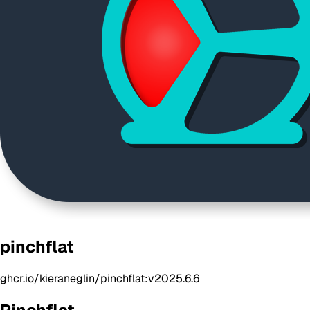
pinchflat
ghcr.io/kieraneglin/pinchflat:v2025.6.6