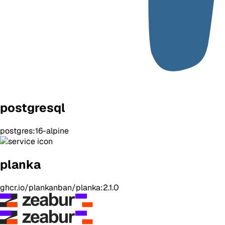
postgresql
postgres:16-alpine
planka
ghcr.io/plankanban/planka:2.1.0