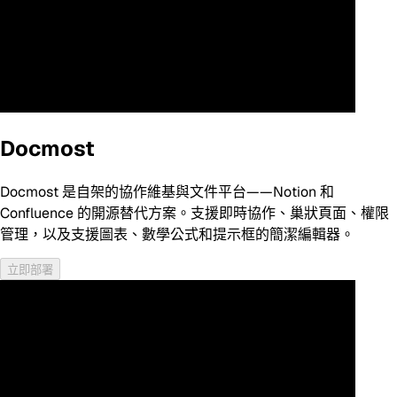
Docmost
Docmost 是自架的協作維基與文件平台——Notion 和
Confluence 的開源替代方案。支援即時協作、巢狀頁面、權限
管理，以及支援圖表、數學公式和提示框的簡潔編輯器。
立即部署