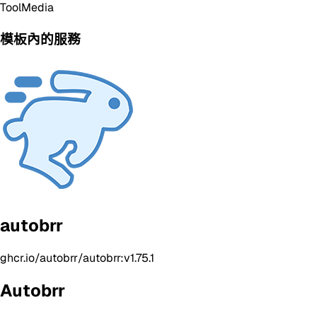
Tool
Media
模板內的服務
autobrr
ghcr.io/autobrr/autobrr:v1.75.1
Autobrr