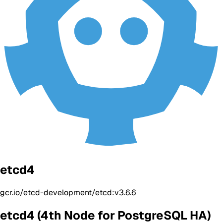
etcd4
gcr.io/etcd-development/etcd:v3.6.6
etcd4 (4th Node for PostgreSQL HA)