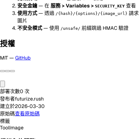
安全金鑰
— 在
服務 > Variables >
查看
SECURITY_KEY
使用方式
— 透過
請求
/{hash}/{options}/{image_url}
圖片
不安全模式
— 使用
前綴跳過 HMAC 驗證
/unsafe/
授權
MIT —
GitHub
部署次數
0
次
發布者
futurize.rush
建立於
2026-03-30
原始碼
查看原始碼
標籤
Tool
Image