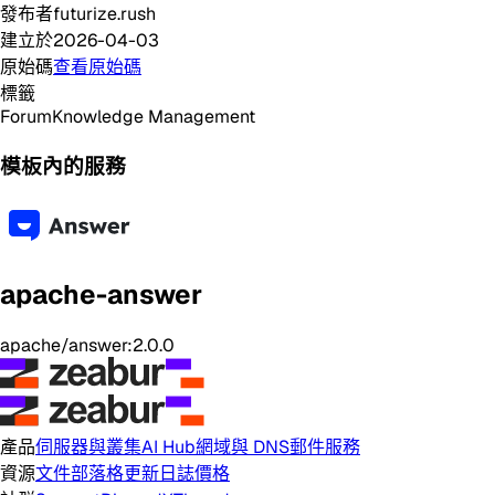
發布者
futurize.rush
建立於
2026-04-03
原始碼
查看原始碼
標籤
Forum
Knowledge Management
模板內的服務
apache-answer
apache/answer:2.0.0
產品
伺服器與叢集
AI Hub
網域與 DNS
郵件服務
資源
文件
部落格
更新日誌
價格