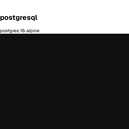
postgresql
postgres:16-alpine