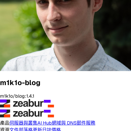
m1k1o-blog
m1k1o/blog:1.4.1
產品
伺服器與叢集
AI Hub
網域與 DNS
郵件服務
資源
文件
部落格
更新日誌
價格