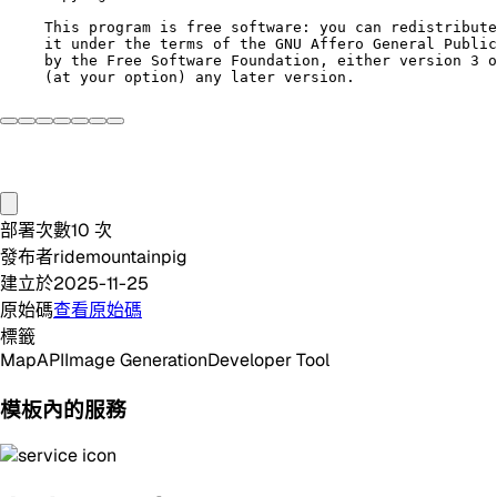
This program is free software: you can redistribute
it under the terms of the GNU Affero General Public
by the Free Software Foundation, either version 3 o
部署次數
10
次
發布者
ridemountainpig
建立於
2025-11-25
原始碼
查看原始碼
標籤
Map
API
Image Generation
Developer Tool
模板內的服務