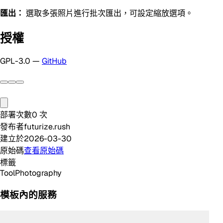
匯出：
選取多張照片進行批次匯出，可設定縮放選項。
授權
GPL-3.0 —
GitHub
部署次數
0
次
發布者
futurize.rush
建立於
2026-03-30
原始碼
查看原始碼
標籤
Tool
Photography
模板內的服務