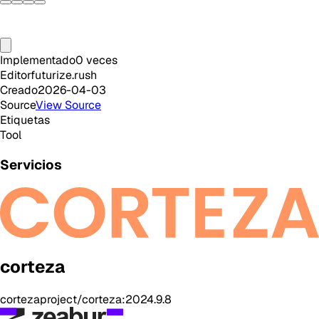
Implementado
0
veces
Editor
futurize.rush
Creado
2026-04-03
Source
View Source
Etiquetas
Tool
Servicios
corteza
cortezaproject/corteza:2024.9.8