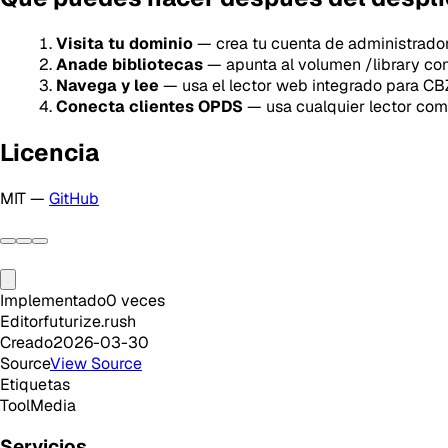
Visita tu dominio
— crea tu cuenta de administrador 
Anade bibliotecas
— apunta al volumen /library con
Navega y lee
— usa el lector web integrado para C
Conecta clientes OPDS
— usa cualquier lector com
Licencia
MIT —
GitHub
Implementado
0
veces
Editor
futurize.rush
Creado
2026-03-30
Source
View Source
Etiquetas
Tool
Media
Servicios