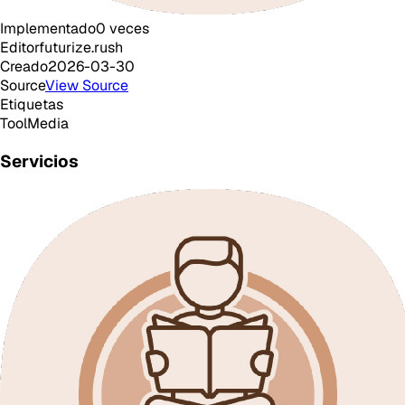
Implementado
0
veces
Editor
futurize.rush
Creado
2026-03-30
Source
View Source
Etiquetas
Tool
Media
Servicios