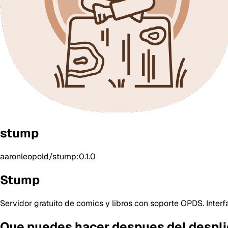
stump
aaronleopold/stump:0.1.0
Stump
Servidor gratuito de comics y libros con soporte OPDS. Inter
Que puedes hacer despues del despl