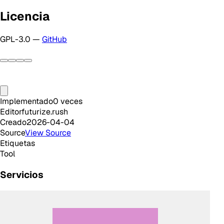
Licencia
GPL-3.0 —
GitHub
Implementado
0
veces
Editor
futurize.rush
Creado
2026-04-04
Source
View Source
Etiquetas
Tool
Servicios