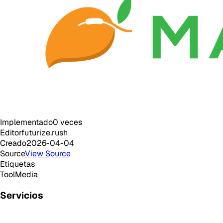
Implementado
0
veces
Editor
futurize.rush
Creado
2026-04-04
Source
View Source
Etiquetas
Tool
Media
Servicios