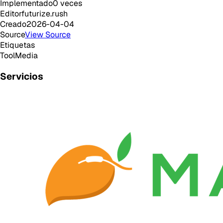
Implementado
0
veces
Editor
futurize.rush
Creado
2026-04-04
Source
View Source
Etiquetas
Tool
Media
Servicios