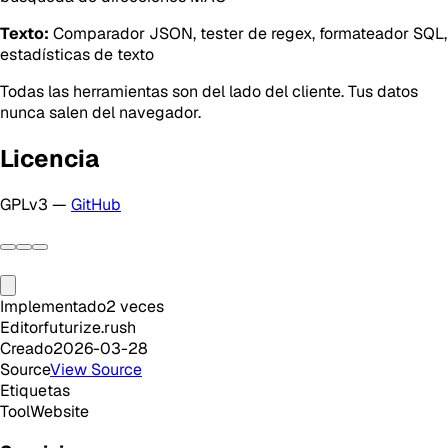
Texto:
Comparador JSON, tester de regex, formateador SQL,
estadísticas de texto
Todas las herramientas son del lado del cliente. Tus datos
nunca salen del navegador.
Licencia
GPLv3 —
GitHub
Implementado
2
veces
Editor
futurize.rush
Creado
2026-03-28
Source
View Source
Etiquetas
Tool
Website