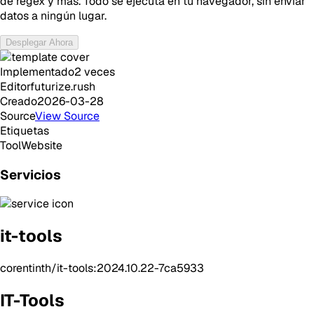
de regex y más. Todo se ejecuta en tu navegador, sin enviar
datos a ningún lugar.
Desplegar Ahora
Implementado
2
veces
Editor
futurize.rush
Creado
2026-03-28
Source
View Source
Etiquetas
Tool
Website
Servicios
it-tools
corentinth/it-tools:2024.10.22-7ca5933
IT-Tools