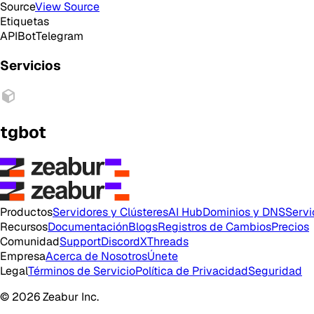
Source
View Source
Etiquetas
API
Bot
Telegram
Servicios
tgbot
Productos
Servidores y Clústeres
AI Hub
Dominios y DNS
Servi
Recursos
Documentación
Blogs
Registros de Cambios
Precios
Comunidad
Support
Discord
X
Threads
Empresa
Acerca de Nosotros
Únete
Legal
Términos de Servicio
Política de Privacidad
Seguridad
© 2026 Zeabur Inc.