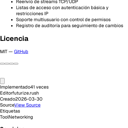
Reenvío de streams TCP/UDP
Listas de acceso con autenticación básica y
restricciones IP
Soporte multiusuario con control de permisos
Registro de auditoría para seguimiento de cambios
Licencia
MIT —
GitHub
Implementado
41
veces
Editor
futurize.rush
Creado
2026-03-30
Source
View Source
Etiquetas
Tool
Networking