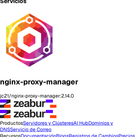
Servicios
nginx-proxy-manager
jc21/nginx-proxy-manager:2.14.0
Productos
Servidores y Clústeres
AI Hub
Dominios y
DNS
Servicio de Correo
Recursos
Documentación
Blogs
Registros de Cambios
Precios