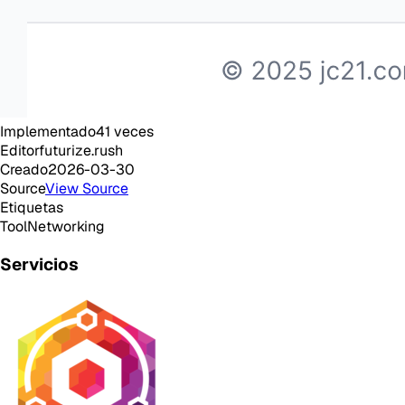
Implementado
41
veces
Editor
futurize.rush
Creado
2026-03-30
Source
View Source
Etiquetas
Tool
Networking
Servicios