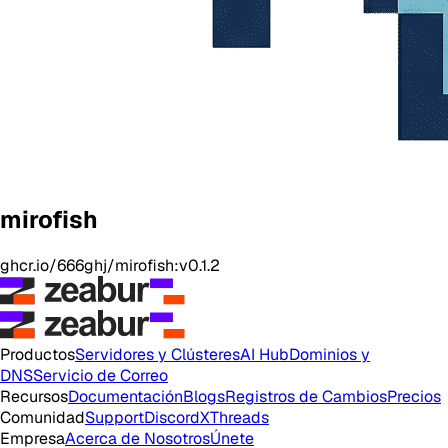
mirofish
ghcr.io/666ghj/mirofish:v0.1.2
Productos
Servidores y Clústeres
AI Hub
Dominios y
DNS
Servicio de Correo
Recursos
Documentación
Blogs
Registros de Cambios
Precios
Comunidad
Support
Discord
X
Threads
Empresa
Acerca de Nosotros
Únete