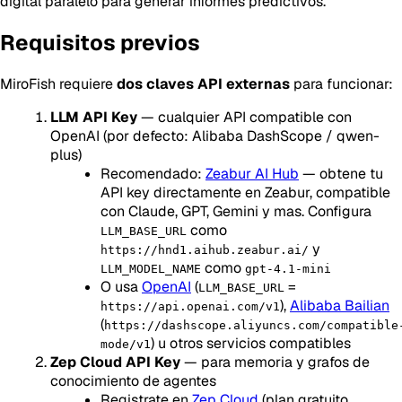
digital paralelo para generar informes predictivos.
Requisitos previos
MiroFish requiere
dos claves API externas
para funcionar:
LLM API Key
— cualquier API compatible con
OpenAI (por defecto: Alibaba DashScope / qwen-
plus)
Recomendado:
Zeabur AI Hub
— obtene tu
API key directamente en Zeabur, compatible
con Claude, GPT, Gemini y mas. Configura
como
LLM_BASE_URL
y
https://hnd1.aihub.zeabur.ai/
como
LLM_MODEL_NAME
gpt-4.1-mini
O usa
OpenAI
(
=
LLM_BASE_URL
),
Alibaba Bailian
https://api.openai.com/v1
(
https://dashscope.aliyuncs.com/compatible
) u otros servicios compatibles
mode/v1
Zep Cloud API Key
— para memoria y grafos de
conocimiento de agentes
Registrate en
Zep Cloud
(plan gratuito