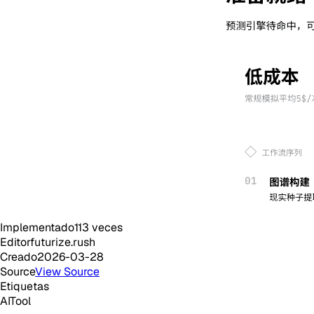
Implementado
113
veces
Editor
futurize.rush
Creado
2026-03-28
Source
View Source
Etiquetas
AI
Tool