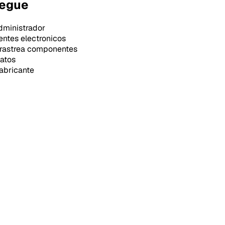
iegue
dministrador
ntes electronicos
 rastrea componentes
datos
abricante