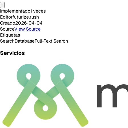
Implementado
1
veces
Editor
futurize.rush
Creado
2026-04-04
Source
View Source
Etiquetas
Search
Database
Full-Text Search
Servicios