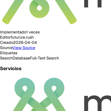
Implementado
1
veces
Editor
futurize.rush
Creado
2026-04-04
Source
View Source
Etiquetas
Search
Database
Full-Text Search
Servicios