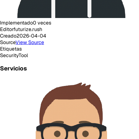
Implementado
0
veces
Editor
futurize.rush
Creado
2026-04-04
Source
View Source
Etiquetas
Security
Tool
Servicios