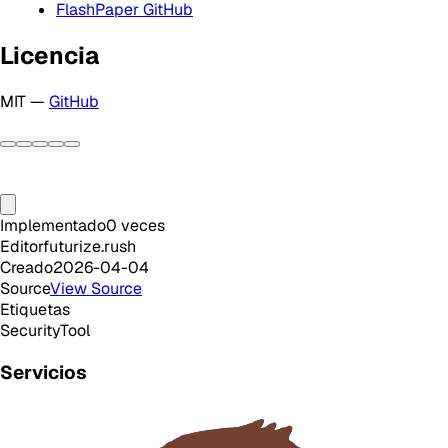
FlashPaper GitHub
Licencia
MIT —
GitHub
Implementado
0
veces
Editor
futurize.rush
Creado
2026-04-04
Source
View Source
Etiquetas
Security
Tool
Servicios