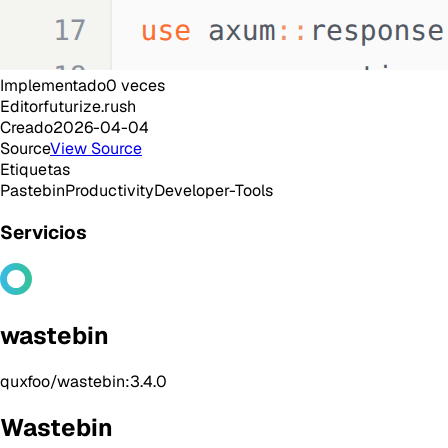
Implementado
0
veces
Editor
futurize.rush
Creado
2026-04-04
Source
View Source
Etiquetas
Pastebin
Productivity
Developer-Tools
Servicios
wastebin
quxfoo/wastebin:3.4.0
Wastebin