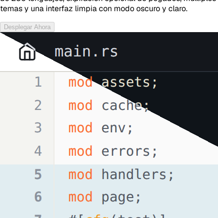
temas y una interfaz limpia con modo oscuro y claro.
Desplegar Ahora