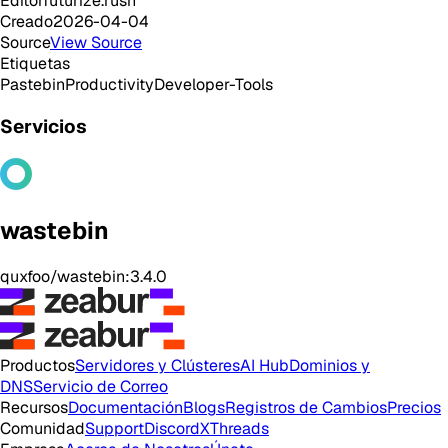
Editor
futurize.rush
Creado
2026-04-04
Source
View Source
Etiquetas
Pastebin
Productivity
Developer-Tools
Servicios
wastebin
quxfoo/wastebin:3.4.0
Productos
Servidores y Clústeres
AI Hub
Dominios y
DNS
Servicio de Correo
Recursos
Documentación
Blogs
Registros de Cambios
Precios
Comunidad
Support
Discord
X
Threads