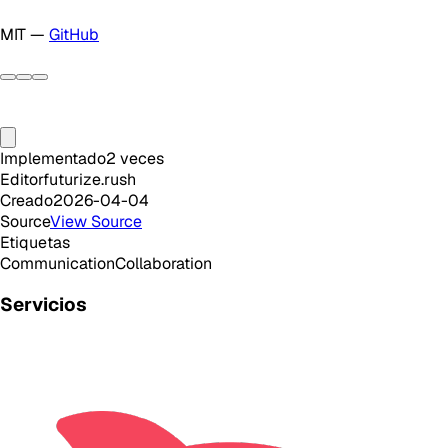
MIT —
GitHub
Implementado
2
veces
Editor
futurize.rush
Creado
2026-04-04
Source
View Source
Etiquetas
Communication
Collaboration
Servicios