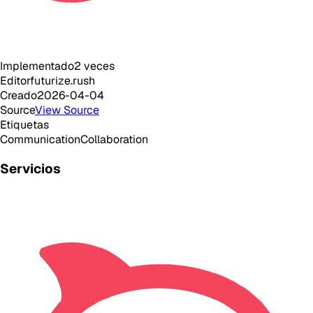
Implementado
2
veces
Editor
futurize.rush
Creado
2026-04-04
Source
View Source
Etiquetas
Communication
Collaboration
Servicios