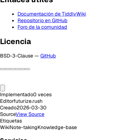
Documentación de TiddlyWiki
Repositorio en GitHub
Foro de la comunidad
Licencia
BSD-3-Clause —
GitHub
Implementado
0
veces
Editor
futurize.rush
Creado
2026-03-30
Source
View Source
Etiquetas
Wiki
Note-taking
Knowledge-base