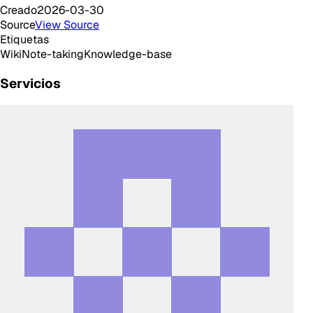
Creado
2026-03-30
Source
View Source
Etiquetas
Wiki
Note-taking
Knowledge-base
Servicios