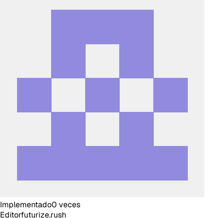
Implementado
0
veces
Editor
futurize.rush