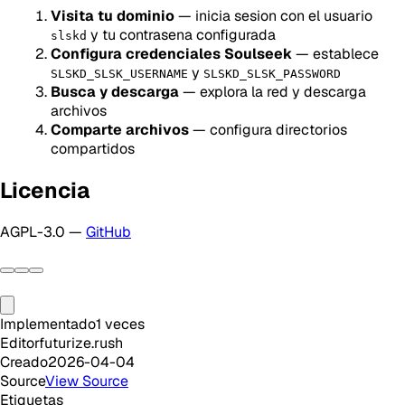
Visita tu dominio
— inicia sesion con el usuario
y tu contrasena configurada
slskd
Configura credenciales Soulseek
— establece
y
SLSKD_SLSK_USERNAME
SLSKD_SLSK_PASSWORD
Busca y descarga
— explora la red y descarga
archivos
Comparte archivos
— configura directorios
compartidos
Licencia
AGPL-3.0 —
GitHub
Implementado
1
veces
Editor
futurize.rush
Creado
2026-04-04
Source
View Source
Etiquetas