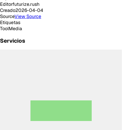
Editor
futurize.rush
Creado
2026-04-04
Source
View Source
Etiquetas
Tool
Media
Servicios