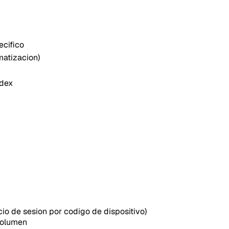
ecifico
matizacion)
odex
cio de sesion por codigo de dispositivo)
volumen