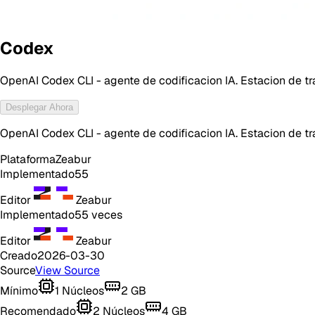
Codex
OpenAI Codex CLI - agente de codificacion IA. Estacion de t
Desplegar Ahora
OpenAI Codex CLI - agente de codificacion IA. Estacion de t
Plataforma
Zeabur
Implementado
55
Editor
Zeabur
Implementado
55
veces
Editor
Zeabur
Creado
2026-03-30
Source
View Source
Mínimo
1
Núcleos
2
GB
Recomendado
2
Núcleos
4
GB