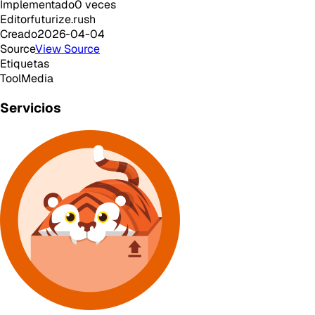
Implementado
0
veces
Editor
futurize.rush
Creado
2026-04-04
Source
View Source
Etiquetas
Tool
Media
Servicios