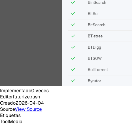
Implementado
0
veces
Editor
futurize.rush
Creado
2026-04-04
Source
View Source
Etiquetas
Tool
Media